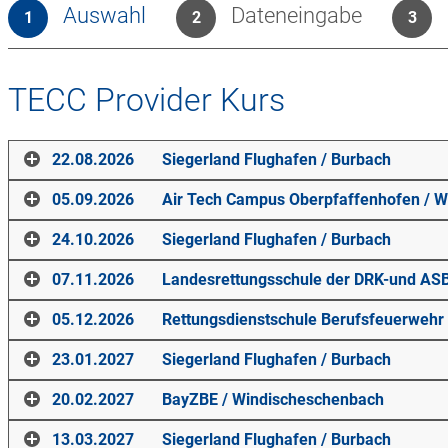
Auswahl
Dateneingabe
1
2
3
TECC Provider Kurs
22.08.2026
Siegerland Flughafen
/
Burbach
05.09.2026
Air Tech Campus Oberpfaffenhofen
/
W
Ort
24.10.2026
Siegerland Flughafen
/
Burbach
Siegerland Flughafen
Ort
07.11.2026
Landesrettungsschule der DRK-und AS
Flughafenstr. 8
57299
Air Tech Campus Oberpfaffenhofen
Burbach
Ort
05.12.2026
Rettungsdienstschule Berufsfeuerweh
Claude-Dornier-Str. 1
Kurstage
82234
Siegerland Flughafen
Weßling
Ort
23.01.2027
Siegerland Flughafen
/
Burbach
Flughafenstr. 8
Samstag
,
22.08.2026
,
07:30
-
18:10
Uhr
Kurstage
57299
Landesrettungsschule der DRK-und ASB-
Burbach
Sonntag
Ort
,
23.08.2026
,
07:30
-
18:10
Uhr
20.02.2027
BayZBE
/
Windischeschenbach
Liebknechtstr. 75-77
Samstag
,
05.09.2026
,
07:30
-
18:10
Uhr
Kurstage
39110
Rettungsdienstschule Berufsfeuerwehr Wiesbaden
Magdeburg
Sonntag
Ort
,
06.09.2026
,
07:30
-
18:10
Uhr
13.03.2027
Siegerland Flughafen
/
Burbach
Nordenstadter Str. 77
Samstag
,
24.10.2026
,
07:30
-
18:10
Uhr