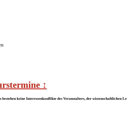
en
rstermine ↕︁
 Es bestehen keine Interessenkonflikte des Veranstalters, der wissenschaftlichen